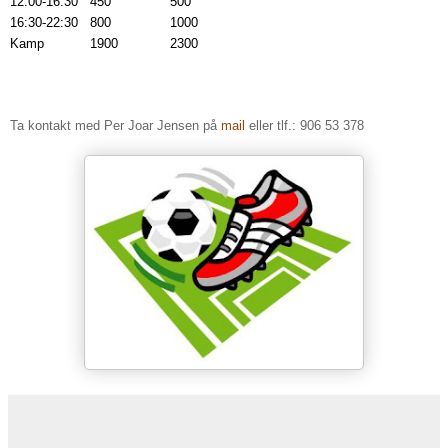
12:00-16:30
450
500
16:30-22:30
800
1000
Kamp
1900
2300
Ta kontakt med Per Joar Jensen på
mail
eller tlf.: 906 53 378