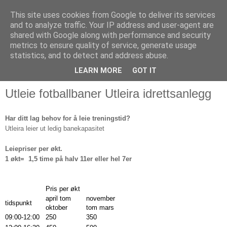
This site uses cookies from Google to deliver its services
and to analyze traffic. Your IP address and user-agent are
shared with Google along with performance and security
metrics to ensure quality of service, generate usage
statistics, and to detect and address abuse.
▼
LEARN MORE
GOT IT
Utleie fotballbaner Utleira idrettsanlegg
Har ditt lag behov for å leie treningstid?
Utleira leier ut ledig banekapasitet
Leiepriser per økt.
1 økt= 1,5 time på halv 11er eller hel 7er
Pris per økt
april tom
november
tidspunkt
oktober
tom mars
09:00-12:00
250
350