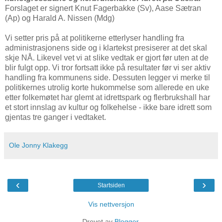
Forslaget er signert Knut Fagerbakke (Sv), Aase Sætran
(Ap) og Harald A. Nissen (Mdg)
Vi setter pris på at politikerne etterlyser handling fra
administrasjonens side og i klartekst presiserer at det skal
skje NÅ. Likevel vet vi at slike vedtak er gjort før uten at de
blir fulgt opp. Vi tror fortsatt ikke på resultater før vi ser aktiv
handling fra kommunens side. Dessuten legger vi merke til
politikernes utrolig korte hukommelse som allerede en uke
etter folkemøtet har glemt at idrettspark og flerbrukshall har
et stort innslag av kultur og folkehelse - ikke bare idrett som
gjentas tre ganger i vedtaket.
Ole Jonny Klakegg
‹
›
Startsiden
Vis nettversjon
Drevet av
Blogger
.