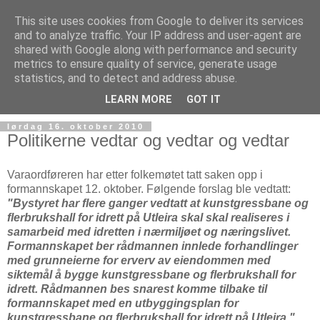
This site uses cookies from Google to deliver its services
and to analyze traffic. Your IP address and user-agent are
shared with Google along with performance and security
metrics to ensure quality of service, generate usage
statistics, and to detect and address abuse.
▼
LEARN MORE
GOT IT
lørdag 16. oktober 2010
Politikerne vedtar og vedtar og vedtar
Varaordføreren har etter folkemøtet tatt saken opp i
formannskapet 12. oktober. Følgende forslag ble vedtatt:
"Bystyret har flere ganger vedtatt at kunstgressbane og
flerbrukshall for idrett på Utleira skal skal realiseres i
samarbeid med idretten i nærmiljøet og næringslivet.
Formannskapet ber rådmannen innlede forhandlinger
med grunneierne for erverv av eiendommen med
siktemål å bygge kunstgressbane og flerbrukshall for
idrett. Rådmannen bes snarest komme tilbake til
formannskapet med en utbyggingsplan for
kunstgressbane og flerbrukshall for idrett på Utleira."